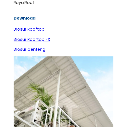
RoyalRoof
Download
Brosur Rooftop
Brosur Rooftop FX
Brosur Genteng