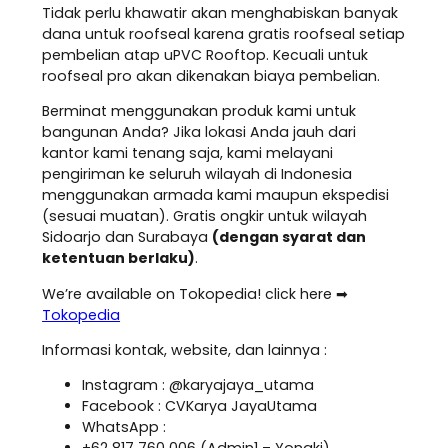
Tidak perlu khawatir akan menghabiskan banyak
dana untuk roofseal karena gratis roofseal setiap
pembelian atap uPVC Rooftop. Kecuali untuk
roofseal pro akan dikenakan biaya pembelian.
Berminat menggunakan produk kami untuk
bangunan Anda? Jika lokasi Anda jauh dari
kantor kami tenang saja, kami melayani
pengiriman ke seluruh wilayah di Indonesia
menggunakan armada kami maupun ekspedisi
(sesuai muatan). Gratis ongkir untuk wilayah
Sidoarjo dan Surabaya
(dengan syarat dan
ketentuan berlaku)
.
We’re available on Tokopedia! click here ➡
Tokopedia
Informasi kontak, website, dan lainnya :
Instagram : @karyajaya_utama
Facebook : CVKarya JayaUtama
WhatsApp :
+62 817 760 006 (Admin1 – Yongki)