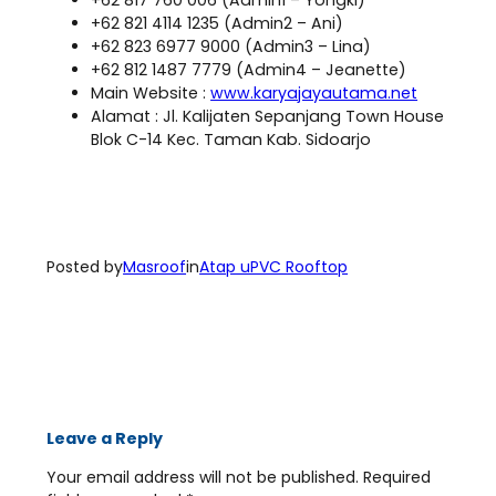
+62 821 4114 1235 (Admin2 – Ani)
+62 823 6977 9000 (Admin3 – Lina)
+62 812 1487 7779 (Admin4 – Jeanette)
Main Website :
www.karyajayautama.net
Alamat : Jl. Kalijaten Sepanjang Town House
Blok C-14 Kec. Taman Kab. Sidoarjo
Posted by
Masroof
in
Atap uPVC Rooftop
Leave a Reply
Your email address will not be published.
Required