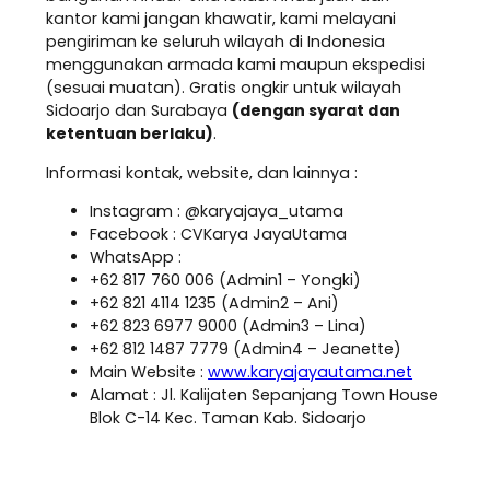
kantor kami jangan khawatir, kami melayani
pengiriman ke seluruh wilayah di Indonesia
menggunakan armada kami maupun ekspedisi
(sesuai muatan). Gratis ongkir untuk wilayah
Sidoarjo dan Surabaya
(dengan syarat dan
ketentuan berlaku)
.
Informasi kontak, website, dan lainnya :
Instagram : @karyajaya_utama
Facebook : CVKarya JayaUtama
WhatsApp :
+62 817 760 006 (Admin1 – Yongki)
+62 821 4114 1235 (Admin2 – Ani)
+62 823 6977 9000 (Admin3 – Lina)
+62 812 1487 7779 (Admin4 – Jeanette)
Main Website :
www.karyajayautama.net
Alamat : Jl. Kalijaten Sepanjang Town House
Blok C-14 Kec. Taman Kab. Sidoarjo