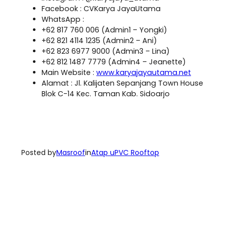
Facebook : CVKarya JayaUtama
WhatsApp :
+62 817 760 006 (Admin1 – Yongki)
+62 821 4114 1235 (Admin2 – Ani)
+62 823 6977 9000 (Admin3 – Lina)
+62 812 1487 7779 (Admin4 – Jeanette)
Main Website :
www.karyajayautama.net
Alamat : Jl. Kalijaten Sepanjang Town House
Blok C-14 Kec. Taman Kab. Sidoarjo
Posted by
Masroof
in
Atap uPVC Rooftop