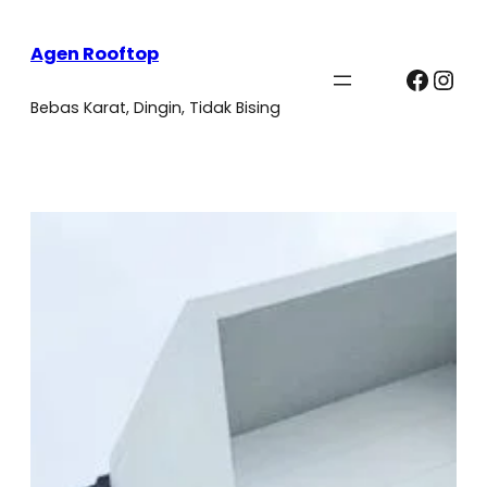
Agen Rooftop
Faceb
Ins
Bebas Karat, Dingin, Tidak Bising