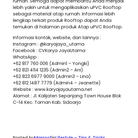
rumah. Semoga dapat membantu Anda menjadi
lebih yakin untuk mengaplikasikan uPVC Rooftop
sebagai material atap rumah. Informasi lebih
lengkap terkait produk Rooftop dapat Anda
temukan di halaman produk Atap uPVC Rooftop.
Informasi kontak, website, dan lainnya :
Instagram : @karyajaya_utama
Facebook : CVKarya JayaUtama
WhatsApp :
+62 817 760 006 (Admin1 – Yongki)
+62 821 4114 1235 (Admin2 – Ani)
+62 823 6977 9000 (Admin3 – Lina)
+62 812 1487 7779 (Admin4 – Jeanette)
Website : www.karyajayautama.net
Alamat : Jl. Kalijaten Sepanjang Town House Blok
C-14 Kec. Taman Kab. Sidoarjo