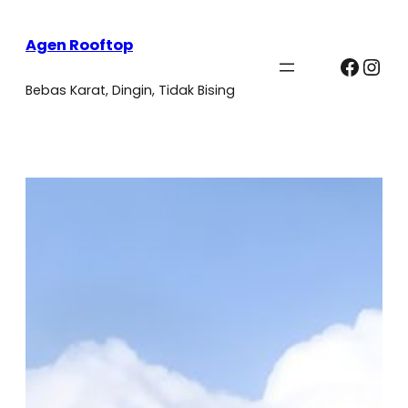
Agen Rooftop
Faceb
Ins
Bebas Karat, Dingin, Tidak Bising