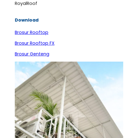
RoyalRoof
Download
Brosur Rooftop
Brosur Rooftop FX
Brosur Genteng